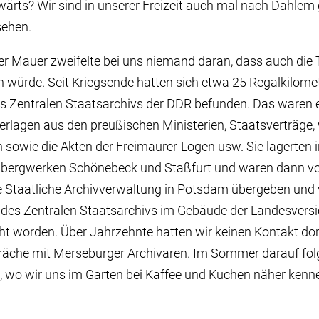
ärts? Wir sind in unserer Freizeit auch mal nach Dahlem
sehen.
r Mauer zweifelte bei uns niemand daran, dass auch die 
würde. Seit Kriegsende hatten sich etwa 25 Regalkilomet
s Zentralen Staatsarchivs der DDR befunden. Das waren e
rlagen aus den preußischen Ministerien, Staatsverträge, we
sowie die Akten der Freimaurer-Logen usw. Sie lagerten i
lzbergwerken Schönebeck und Staßfurt und waren dann v
e Staatliche Archivverwaltung in Potsdam übergeben und 
II des Zentralen Staatsarchivs im Gebäude der Landesvers
t worden. Über Jahrzehnte hatten wir keinen Kontakt do
räche mit Merseburger Archivaren. Im Sommer darauf folg
 wo wir uns im Garten bei Kaffee und Kuchen näher kenne