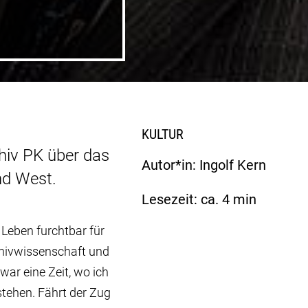
KULTUR
hiv PK über das
Autor*in: Ingolf Kern
d West.
Lesezeit: ca.
4
min
 Leben furchtbar für
chivwissenschaft und
war eine Zeit, wo ich
tehen. Fährt der Zug