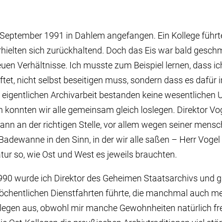
 September 1991 in Dahlem angefangen. Ein Kollege führ
hielten sich zurückhaltend. Doch das Eis war bald gesch
uen Verhältnisse. Ich musste zum Beispiel lernen, dass i
tet, nicht selbst beseitigen muss, sondern dass es dafür
der eigentlichen Archivarbeit bestanden keine wesentlichen
 konnten wir alle gemeinsam gleich loslegen. Direktor Vo
Mann an der richtigen Stelle, vor allem wegen seiner mensc
 Badewanne in den Sinn, in der wir alle saßen – Herr Vog
tur so, wie Ost und West es jeweils brauchten.
90 wurde ich Direktor des Geheimen Staatsarchivs und gl
öchentlichen Dienstfahrten führte, die manchmal auch me
llegen aus, obwohl mir manche Gewohnheiten natürlich fr