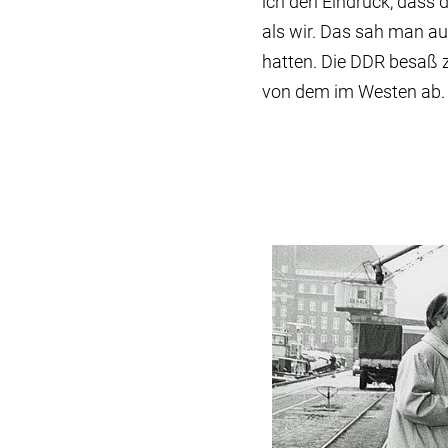
ich den Eindruck, dass d
als wir. Das sah man au
hatten. Die DDR besaß z
von dem im Westen ab