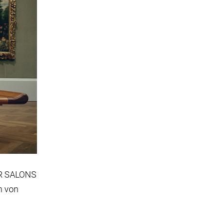
ER SALONS
n von