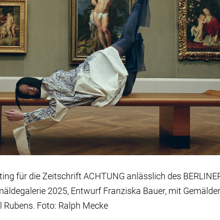
ing für die Zeitschrift ACHTUNG anlässlich des BERLIN
mäldegalerie 2025, Entwurf Franziska Bauer, mit Gemälde
l Rubens. Foto: Ralph Mecke