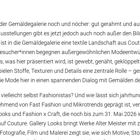
 der Gemäldegalerie noch und nöcher: gut gerahmt und au
usstellungen gibt es jetzt jedoch auch noch außer den Bi
ist in die Gemäldegalerie eine textile Landschaft aus Cout
. Besucher*innen begegnen außergewöhnlichen Modeentwü
s, was hier präsentiert wird, ist gewebt, genäht, geklöppel
pielen Stoffe, Texturen und Details eine zentrale Rolle – 
t die Mode hier in einen spannenden Dialog mit Gemälden de
vielleicht selbst Fashionistas? Und wie lässt sich jahrhun
ehmend von Fast Fashion und Mikrotrends geprägt ist, ve
ooks und Fashion x Craft, die noch bis zum 31. Mai 2026 
 auf Couture. Gallery Looks bringt Werke Alter Meister mi
otografie, Film und Malerei zeigt sie, wie sich Motive, St